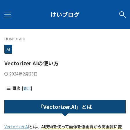
けいブログ
HOME
>
AI
>
AI
Vectorizer AIの使い方
2024年2月23日
目次
[
表示
]
「Vectorizer.AI」とは
Vectorizer.AI
とは、
AI技術を使って画像を低画質から高画質に変